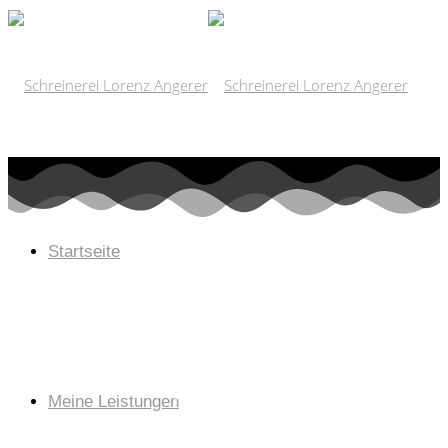
Startseite
LORENZ ANGERER
SCHLAFZIMMEREINRICHTUN
G VOM SCHREINER
EINBAUTEN
AUS HOLZ
Meine Leistungen
PRAXISEINRICHTUNG