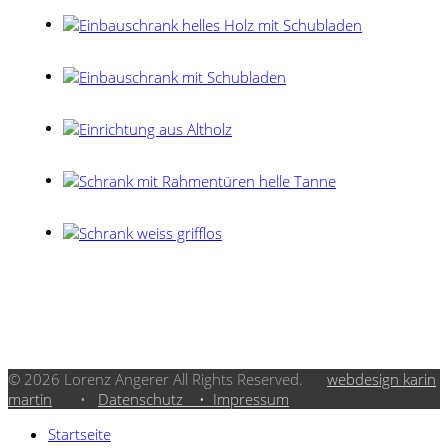
© 2026 Lorenz Angerer All Rights Reserved.
webdesign karin
martin
•
Datenschutz •
Impressum
Startseite