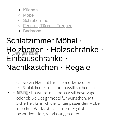
VON ARZT BIS YOGA
Küchen
Möbel
Schlafzimmer
Fenster, Türen + Treppen
Badmöbel
Schlafzimmer Möbel ·
Holzbetten · Holzschränke ·
Designmöbel
Einbauschränke ·
Nachtkästchen · Regale
Ob Sie ein Element für eine moderne oder
ein Schlafzimmer im Landhausstil suchen, ob
Planung
Sie eine Haustüre im Landhausstil bevorzugen
oder ob Sie Designmöbel für wünschen. Mit
Sicherheit kann ich die für Sie passenden Möbel
in meiner Werkstatt schreinern. Egal ob
besonders Holz, Verglasungen oder